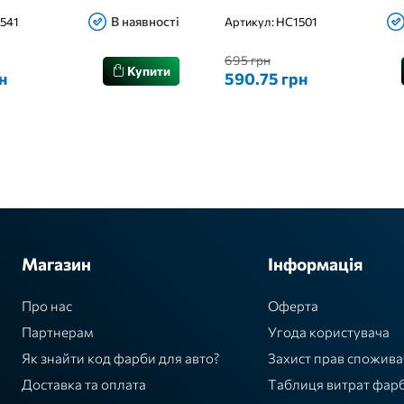
В наявності
541
Артикул:
HC1501
695 грн
Купити
н
590.75 грн
Магазин
Інформація
Про нас
Оферта
Партнерам
Угода користувача
Як знайти код фарби для авто?
Захист прав спожива
Доставка та оплата
Таблиця витрат фар