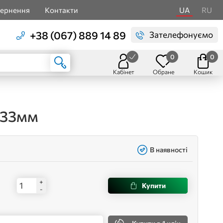
вернення
Контакти
UA
RU
+38 (067) 889 14 89
Зателефонуємо
0
0
Кабінет
Обране
Кошик
133мм
В наявності
+
Купити
-