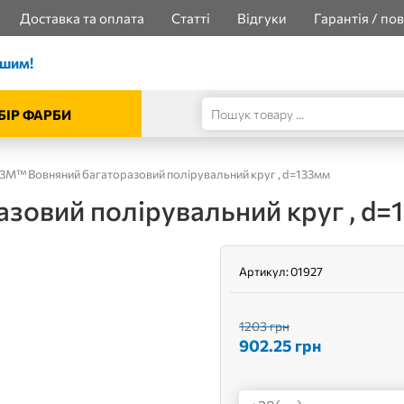
Доставка та оплата
Статті
Відгуки
Гарантія / по
ішим!
БІР ФАРБИ
 3M™ Вовняний багаторазовий полірувальний круг , d=133мм
зовий полірувальний круг , d=
Артикул:
01927
1203 грн
902.25
грн