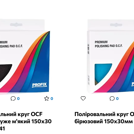
0
0
0
льний круг OCF
Поліровальний круг 
уже м'який 150х30
бірюзовий 150х30мм
41