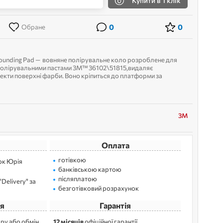
Купити
в 1 клік
0
0
Обране
pounding Pad — вовняне полірувальне коло розроблене для
полірувальними пастами 3M™ 36102\51815,видаляє
фекти поверхні фарби. Воно кріпиться до платформи за
3M
Оплата
готівкою
лок Юрія
банківською картою
післяплатою
Delivery" за
безготівковий розрахунок
я
Гарантія
ру або обмін
12 місяців
офіційної гарантії