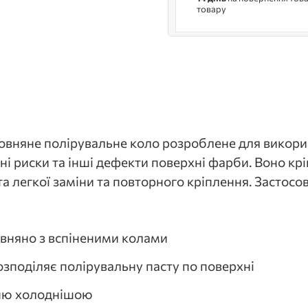
товару
вняне полірувальне коло розроблене для викори
і риски та інші дефекти поверхні
фарби. Воно кр
 легкої заміни та повторного кріплення. Застосов
івняно з вспіненими колами
озподіляє полірувальну пасту по поверхні
хню холоднішою