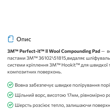
Опис
3M™ Perfect-it™ ll Wool Compounding Pad
— во
пастами 3M™ 36102\51815,видаляє шліфувальн
системи кріплення 3M™ Hookit™ для швидкої та
композитних
поверхонь.
Вовна забезпечує швидке полірування пор
Щільний ворс, висотою 17мм, рівномірно р
Шерсть розсіює тепло, залишаючи повер