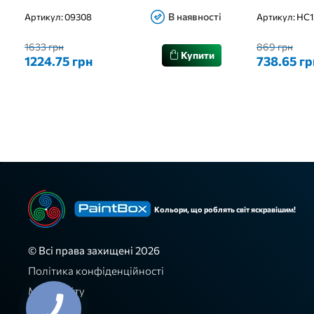
В наявності
Артикул:
09308
Артикул:
HC1
1633 грн
869 грн
Купити
1224.75 грн
738.65 гр
Кольори, що роблять світ яскравішим!
© Всі права захищені 2026
Політика конфіденційності
Мапа сайту