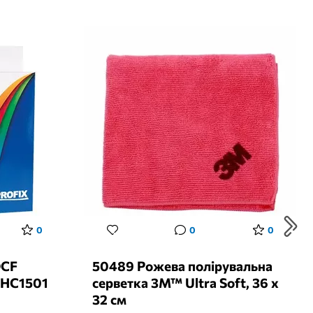
0
0
0
OCF
50489 Рожева полірувальна
 HC1501
серветка 3M™ Ultra Soft, 36 х
32 см