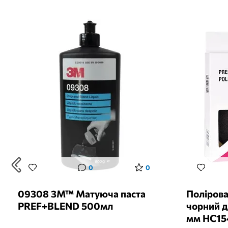
0
0
09308 3M™ Матуюча паста
Полірова
PREF+BLEND 500мл
чорний д
мм HC15