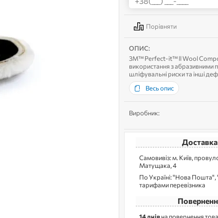
Порівняти
ОПИС:
3M™ Perfect-it™ ll Wool Com
використання з абразивними 
шліфувальні риски та інші де
допцеомогою систе...
Весь опис
Виробник:
Доставка
Самовивіз: м. Kиїв, прову
Матущака, 4
По Україні: "Нова Пошта", "
тарифами перевізника
Поверненн
14 днів
на повернення това