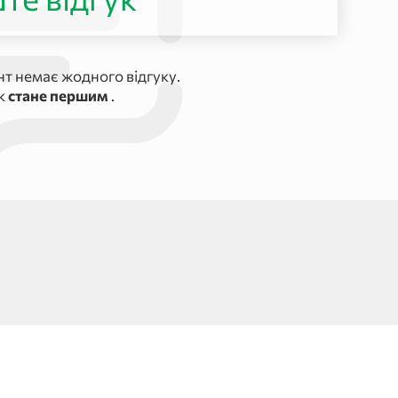
т немає жодного відгуку.
ук
стане першим
.