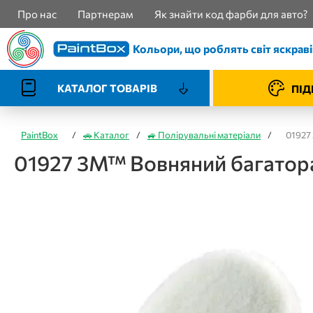
Про нас
Партнерам
Як знайти код фарби для авто?
Кольори, що роблять світ яскрав
КАТАЛОГ ТОВАРІВ
ПІД
PaintBox
/
🚗 Каталог
/
🚙 Полірувальні матеріали
/
01927
01927 3M™ Вовняний багатора