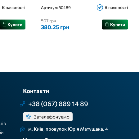
В наявності
В наявності
Артикул:
50489
507 грн
Купити
Купити
380.25 грн
Контакти
+38 (067) 889 14 89
Зателефонуємо
чів
м. Київ, провулок Юрія Матущака, 4
би