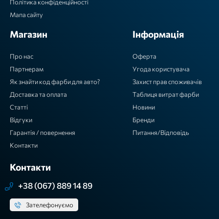
Політика конфіденційності
Мапа сайту
Магазин
Інформація
Про нас
Оферта
Партнерам
Угода користувача
Як знайти код фарби для авто?
Захист прав споживачів
Доставка та оплата
Таблиця витрат фарби
Статті
Новини
Відгуки
Бренди
Гарантія / повернення
Питання/Відповідь
Контакти
Контакти
+38 (067) 889 14 89
Зателефонуємо