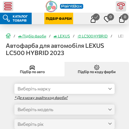
КАТАЛОГ
0
0
ПІДБІР ФАРБИ
ТОВАРІВ
/
🚗 Підбір фарби
/
🚙 LEXUS
/
🎨 LC500 HYBRID
/
LEXUS
Автофарба для автомобіля LEXUS
LC500 HYBRID 2023
Підбір по авто
Підбір по коду фарби
* Де я можу знайти код фарби?