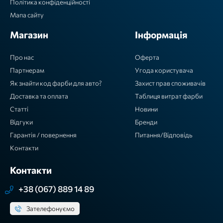
Політика конфіденційності
Мапа сайту
Магазин
Інформація
Про нас
Оферта
Партнерам
Угода користувача
Як знайти код фарби для авто?
Захист прав споживачів
Доставка та оплата
Таблиця витрат фарби
Статті
Новини
Відгуки
Бренди
Гарантія / повернення
Питання/Відповідь
Контакти
Контакти
+38 (067) 889 14 89
Зателефонуємо