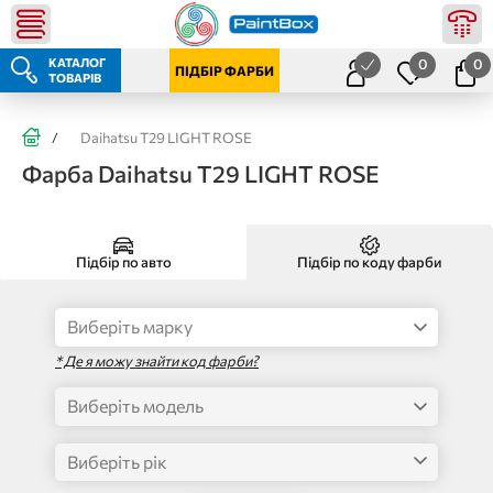
КАТАЛОГ
0
0
ПІДБІР ФАРБИ
ТОВАРІВ
/
Daihatsu T29 LIGHT ROSE
Фарба Daihatsu T29 LIGHT ROSE
Підбір по авто
Підбір по коду фарби
* Де я можу знайти код фарби?