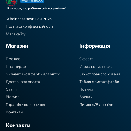
Кольори, що роблять світ яскравішим!
© Всі права захищені 2026
Політика конфіденційності
Мапа сайту
Магазин
Інформація
Про нас
Оферта
Партнерам
Угода користувача
Як знайти код фарби для авто?
Захист прав споживачів
Доставка та оплата
Таблиця витрат фарби
Статті
Новини
Відгуки
Бренди
Гарантія / повернення
Питання/Відповідь
Контакти
Контакти