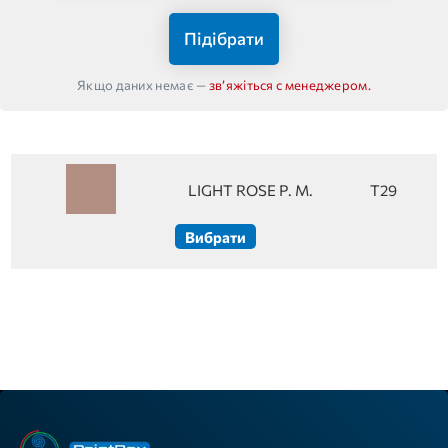
Підібрати
Якщо даних немає —
звʼяжіться с менеджером.
LIGHT ROSE P. M.
T29
Вибрати