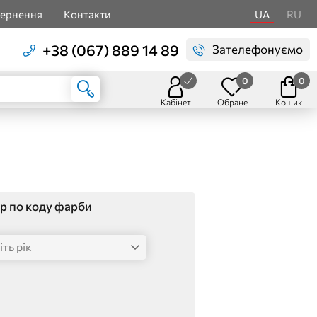
вернення
Контакти
UA
RU
+38 (067) 889 14 89
Зателефонуємо
0
0
Кабінет
Обране
Кошик
р по коду фарби