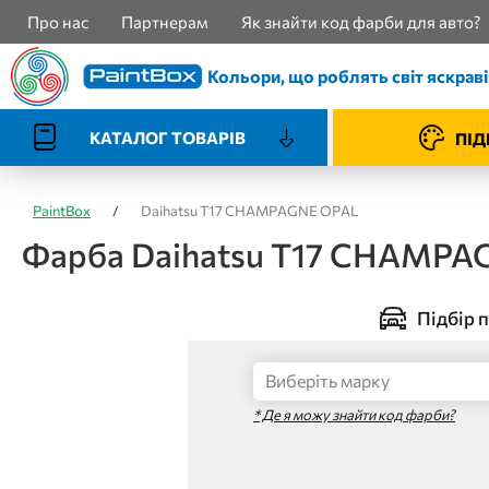
Про нас
Партнерам
Як знайти код фарби для авто?
Кольори, що роблять світ яскрав
КАТАЛОГ ТОВАРІВ
ПІД
PaintBox
/
Daihatsu T17 CHAMPAGNE OPAL
Фарба Daihatsu T17 CHAMPA
Підбір п
* Де я можу знайти код фарби?