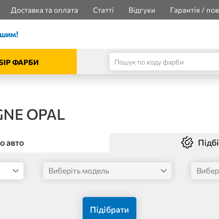
Доставка та оплата
Статті
Відгуки
Гарантія / по
ішим!
БІР ФАРБИ
GNE OPAL
о авто
Підбі
Підібрати