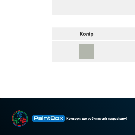
Колір
Кольори, що роблять світ яскравішим!