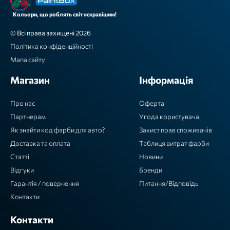
Кольори, що роблять світ яскравішим!
© Всі права захищені 2026
Політика конфіденційності
Мапа сайту
Магазин
Інформація
Про нас
Оферта
Партнерам
Угода користувача
Як знайти код фарби для авто?
Захист прав споживачів
Доставка та оплата
Таблиця витрат фарби
Статті
Новини
Відгуки
Бренди
Гарантія / повернення
Питання/Відповідь
Контакти
Контакти