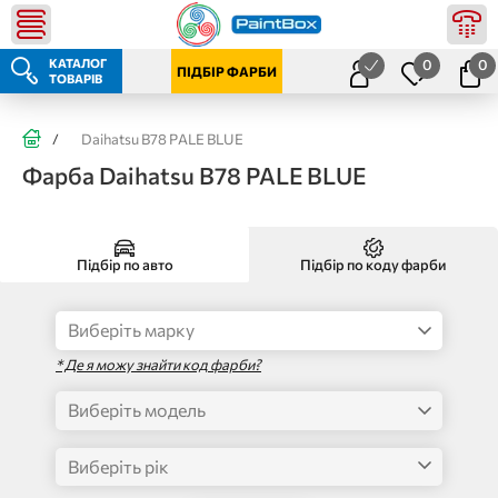
КАТАЛОГ
0
0
ПІДБІР ФАРБИ
ТОВАРІВ
/
Daihatsu B78 PALE BLUE
Фарба Daihatsu B78 PALE BLUE
Підбір по авто
Підбір по коду фарби
* Де я можу знайти код фарби?