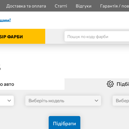
Доставка та оплата
Статті
Відгуки
Гарантія / по
ішим!
БІР ФАРБИ
S
о авто
Підбі
Підібрати