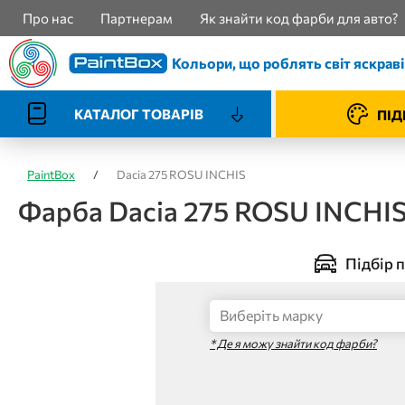
Про нас
Партнерам
Як знайти код фарби для авто?
Кольори, що роблять світ яскрав
КАТАЛОГ ТОВАРІВ
ПІД
PaintBox
/
Dacia 275 ROSU INCHIS
Фарба Dacia 275 ROSU INCHI
Підбір п
* Де я можу знайти код фарби?