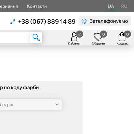
вернення
Контакти
UA
RU
+38 (067) 889 14 89
Зателефонуємо
0
0
Кабінет
Обране
Кошик
р по коду фарби