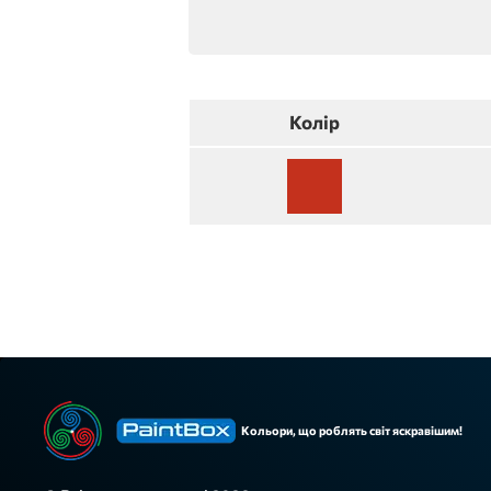
Колір
Кольори, що роблять світ яскравішим!