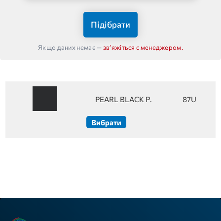
Підібрати
Якщо даних немає —
звʼяжіться с менеджером.
PEARL BLACK P.
87U
Вибрати