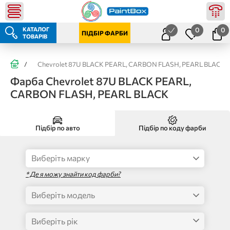
КАТАЛОГ
0
0
ПІДБІР ФАРБИ
ТОВАРІВ
/
Chevrolet 87U BLACK PEARL, CARBON FLASH, PEARL BLACK
Фарба Chevrolet 87U BLACK PEARL,
CARBON FLASH, PEARL BLACK
Підбір по авто
Підбір по коду фарби
* Де я можу знайти код фарби?