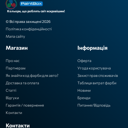
Кольори, що роблять світ яскравішим!
© Всі права захищені 2026
Політика конфіденційності
Мапа сайту
Магазин
Інформація
Про нас
Оферта
Партнерам
Угода користувача
Як знайти код фарби для авто?
Захист прав споживачів
Доставка та оплата
Таблиця витрат фарби
Статті
Новини
Відгуки
Бренди
Гарантія / повернення
Питання/Відповідь
Контакти
Контакти