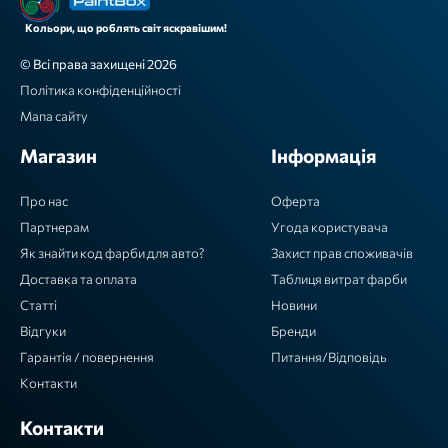
Кольори, що роблять світ яскравішим!
© Всі права захищені 2026
Політика конфіденційності
Мапа сайту
Магазин
Інформація
Про нас
Оферта
Партнерам
Угода користувача
Як знайти код фарби для авто?
Захист прав споживачів
Доставка та оплата
Таблиця витрат фарби
Статті
Новини
Відгуки
Бренди
Гарантія / повернення
Питання/Відповідь
Контакти
Контакти