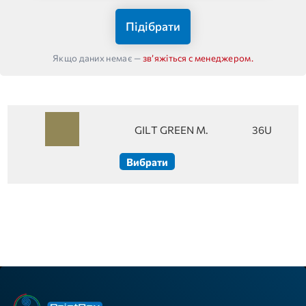
Підібрати
Якщо даних немає —
звʼяжіться с менеджером.
GILT GREEN M.
36U
Вибрати