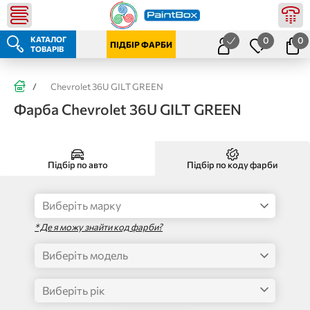
КАТАЛОГ
0
0
ПІДБІР ФАРБИ
ТОВАРІВ
/
Chevrolet 36U GILT GREEN
Фарба Chevrolet 36U GILT GREEN
Підбір по авто
Підбір по коду фарби
* Де я можу знайти код фарби?