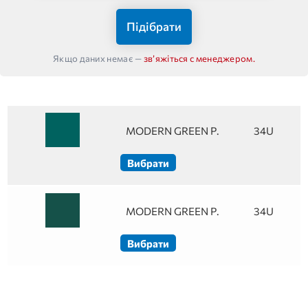
Підібрати
Якщо даних немає —
звʼяжіться с менеджером.
MODERN GREEN P.
34U
Вибрати
MODERN GREEN P.
34U
Вибрати