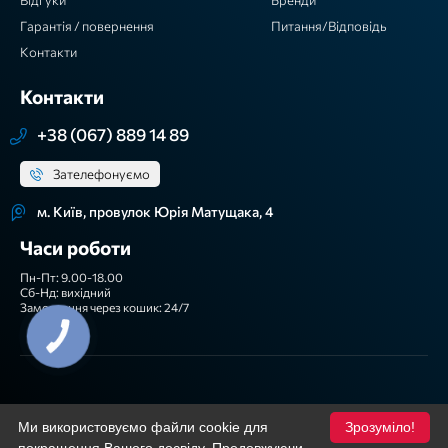
Відгуки
Бренди
Гарантія / повернення
Питання/Відповідь
Контакти
Контакти
+38 (067) 889 14 89
Зателефонуємо
м. Київ, провулок Юрія Матущака, 4
Часи роботи
Пн-Пт: 9.00-18.00
Сб-Нд: вихідний
Замовлення через кошик: 24/7
КНОПКА
ЗВ'ЯЗКУ
Ми приймаємо
Ми використовуємо файли cookie для
Зрозуміло!