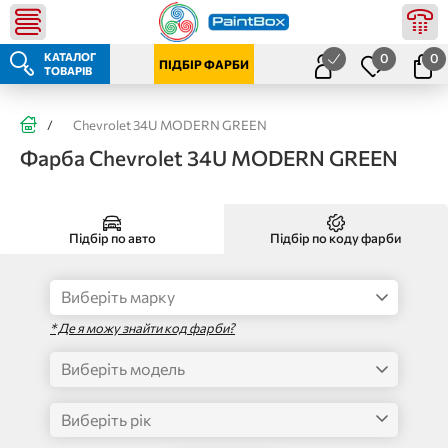
КАТАЛОГ
0
0
ПІДБІР ФАРБИ
ТОВАРІВ
/
Chevrolet 34U MODERN GREEN
Фарба Chevrolet 34U MODERN GREEN
Підбір по авто
Підбір по коду фарби
* Де я можу знайти код фарби?