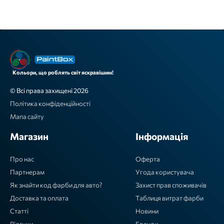
Кольори, що роблять світ яскравішим!
© Всі права захищені 2026
Політика конфіденційності
Мапа сайту
Магазин
Інформація
Про нас
Оферта
Партнерам
Угода користувача
Як знайти код фарби для авто?
Захист прав споживачів
Доставка та оплата
Таблиця витрат фарби
Статті
Новини