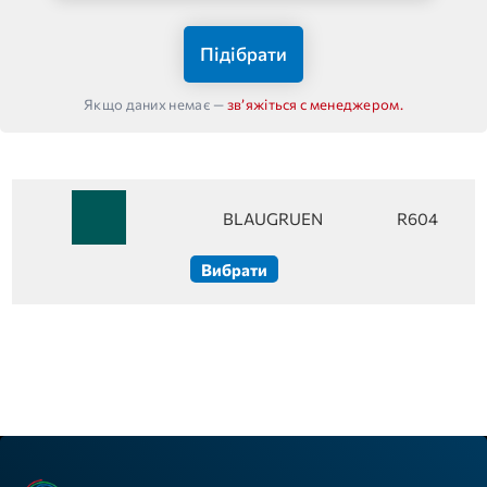
Підібрати
Якщо даних немає —
звʼяжіться с менеджером.
BLAUGRUEN
R604
Вибрати