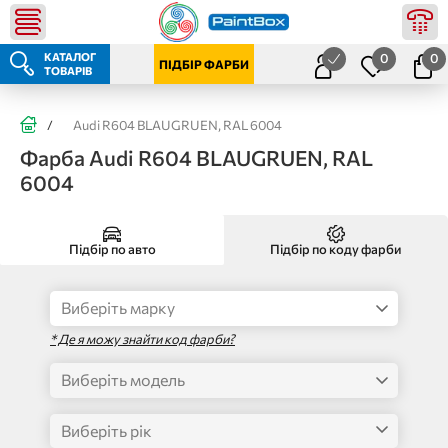
КАТАЛОГ
0
0
ПІДБІР ФАРБИ
ТОВАРІВ
/
Audi R604 BLAUGRUEN, RAL 6004
Фарба Audi R604 BLAUGRUEN, RAL
6004
Підбір по авто
Підбір по коду фарби
* Де я можу знайти код фарби?