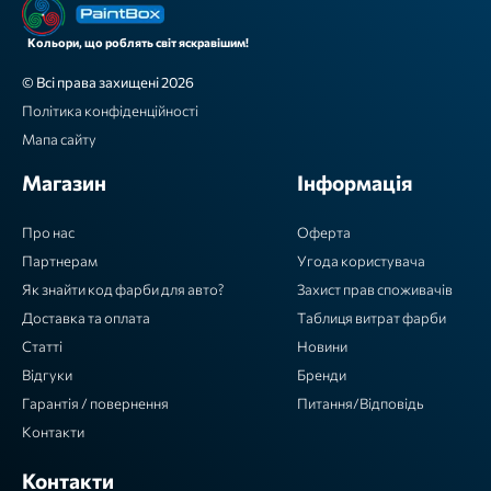
Кольори, що роблять світ яскравішим!
© Всі права захищені 2026
Політика конфіденційності
Мапа сайту
Магазин
Інформація
Про нас
Оферта
Партнерам
Угода користувача
Як знайти код фарби для авто?
Захист прав споживачів
Доставка та оплата
Таблиця витрат фарби
Статті
Новини
Відгуки
Бренди
Гарантія / повернення
Питання/Відповідь
Контакти
Контакти