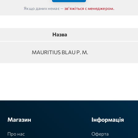
Якщо даних немає —
звʼяжіться с менеджером.
Назва
MAURITIUS BLAU P. M.
Магазин
Інформація
Про нас
Оферта