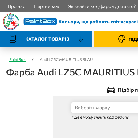
Про нас
Партнерам
Як знайти код фарби для авто?
Кольори, що роблять світ яскрав
КАТАЛОГ ТОВАРІВ
ПІД
PaintBox
/
Audi LZ5C MAURITIUS BLAU
Фарба Audi LZ5C MAURITIUS
Підбір п
* Де я можу знайти код фарби?