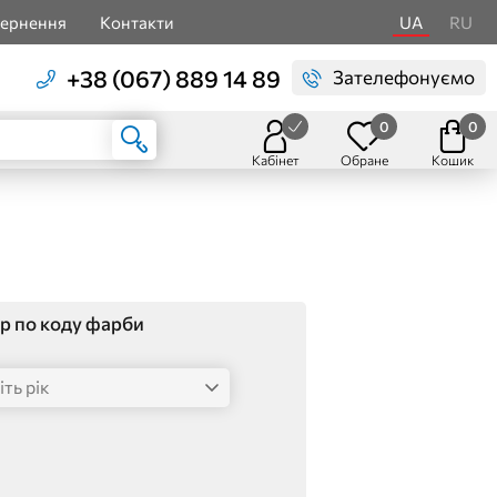
вернення
Контакти
UA
RU
+38 (067) 889 14 89
Зателефонуємо
0
0
Кабінет
Обране
Кошик
р по коду фарби