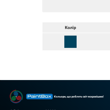
Колір
Кольори, що роблять світ яскравішим!