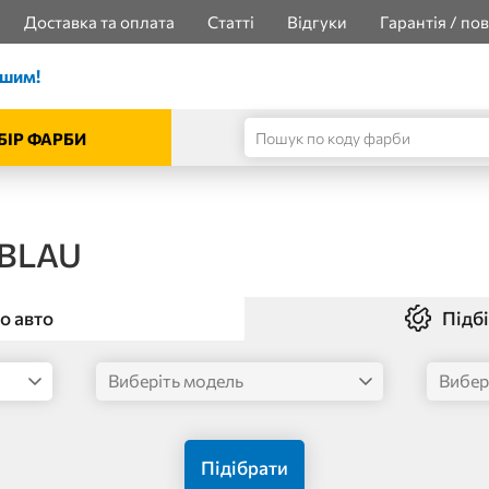
Доставка та оплата
Статті
Відгуки
Гарантія / по
ішим!
БІР ФАРБИ
 BLAU
о авто
Підбі
Підібрати