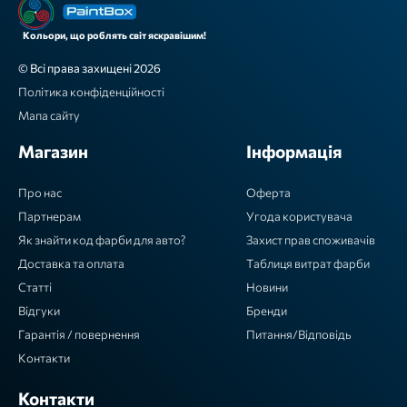
Кольори, що роблять світ яскравішим!
© Всі права захищені 2026
Політика конфіденційності
Мапа сайту
Магазин
Інформація
Про нас
Оферта
Партнерам
Угода користувача
Як знайти код фарби для авто?
Захист прав споживачів
Доставка та оплата
Таблиця витрат фарби
Статті
Новини
Відгуки
Бренди
Гарантія / повернення
Питання/Відповідь
Контакти
Контакти