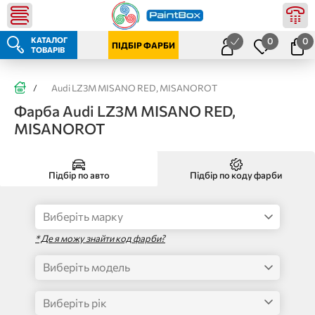
КАТАЛОГ
0
0
ПІДБІР ФАРБИ
ТОВАРІВ
/
Audi LZ3M MISANO RED, MISANOROT
Фарба Audi LZ3M MISANO RED,
MISANOROT
Підбір по авто
Підбір по коду фарби
* Де я можу знайти код фарби?