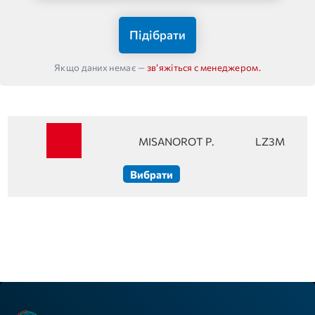
Підібрати
Якщо даних немає —
звʼяжіться с менеджером.
MISANOROT P.
LZ3M
Вибрати