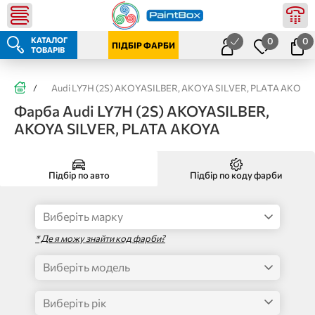
КАТАЛОГ
0
0
ПІДБІР ФАРБИ
ТОВАРІВ
/
Audi LY7H (2S) AKOYASILBER, AKOYA SILVER, PLATA AKOYA
Фарба Audi LY7H (2S) AKOYASILBER,
AKOYA SILVER, PLATA AKOYA
Підбір по авто
Підбір по коду фарби
* Де я можу знайти код фарби?