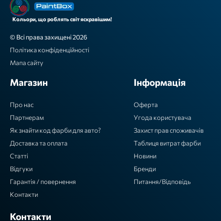
Кольори, що роблять світ яскравішим!
© Всі права захищені 2026
Політика конфіденційності
Мапа сайту
Магазин
Інформація
Про нас
Оферта
Партнерам
Угода користувача
Як знайти код фарби для авто?
Захист прав споживачів
Доставка та оплата
Таблиця витрат фарби
Статті
Новини
Відгуки
Бренди
Гарантія / повернення
Питання/Відповідь
Контакти
Контакти