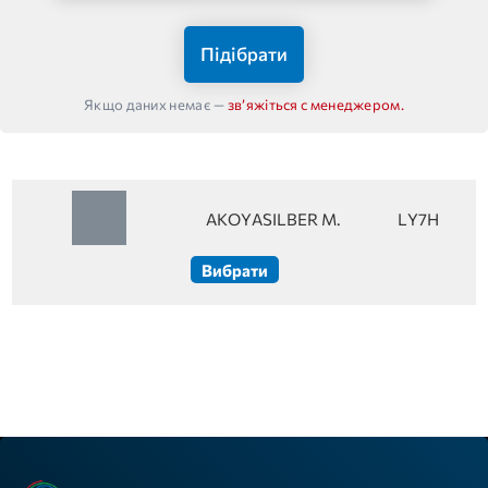
Підібрати
Якщо даних немає —
звʼяжіться с менеджером.
AKOYASILBER M.
LY7H
Вибрати