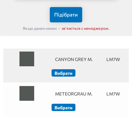
Підібрати
Якщо даних немає —
звʼяжіться с менеджером.
CANYON GREY M.
LM7W
Вибрати
METEORGRAU M.
LM7W
Вибрати