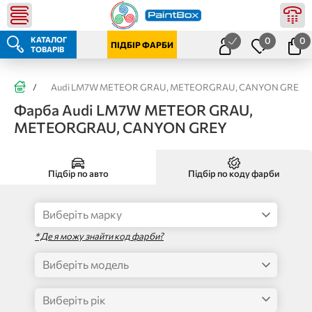
КАТАЛОГ
0
0
ПІДБІР ФАРБИ
ТОВАРІВ
/
Audi LM7W METEOR GRAU, METEORGRAU, CANYON GREY
Фарба Audi LM7W METEOR GRAU,
METEORGRAU, CANYON GREY
Підбір по авто
Підбір по коду фарби
* Де я можу знайти код фарби?