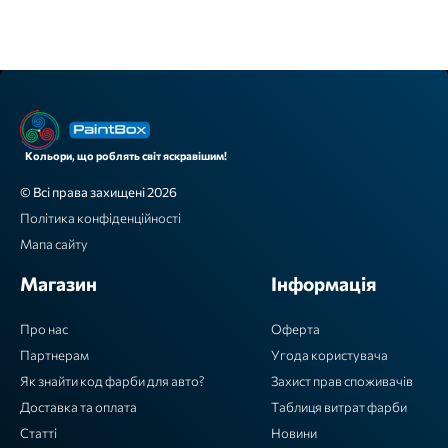
Кольори, що роблять світ яскравішим!
© Всі права захищені 2026
Політика конфіденційності
Мапа сайту
Магазин
Інформація
Про нас
Оферта
Партнерам
Угода користувача
Як знайти код фарби для авто?
Захист прав споживачів
Доставка та оплата
Таблиця витрат фарби
Статті
Новини