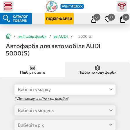
КАТАЛОГ
0
0
ПІДБІР ФАРБИ
ТОВАРІВ
/
🚗 Підбір фарби
/
🚙 AUDI
/
5000(S)
Автофарба для автомобіля AUDI
5000(S)
Підбір по авто
Підбір по коду фарби
* Де я можу знайти код фарби?