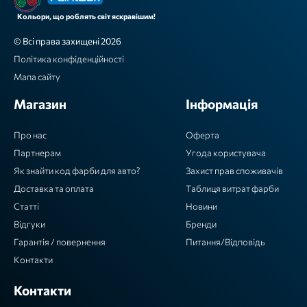
Кольори, що роблять світ яскравішим!
© Всі права захищені 2026
Політика конфіденційності
Мапа сайту
Магазин
Інформація
Про нас
Оферта
Партнерам
Угода користувача
Як знайти код фарби для авто?
Захист прав споживачів
Доставка та оплата
Таблиця витрат фарби
Статті
Новини
Відгуки
Бренди
Гарантія / повернення
Питання/Відповідь
Контакти
Контакти