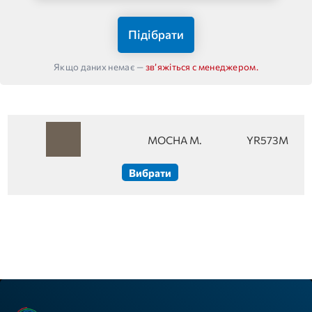
Підібрати
Якщо даних немає —
звʼяжіться с менеджером.
MOCHA M.
YR573M
Вибрати