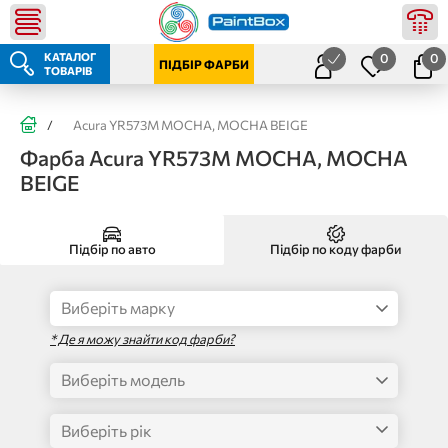
КАТАЛОГ
0
0
ПІДБІР ФАРБИ
ТОВАРІВ
/
Acura YR573M MOCHA, MOCHA BEIGE
Фарба Acura YR573M MOCHA, MOCHA
BEIGE
Підбір по авто
Підбір по коду фарби
* Де я можу знайти код фарби?