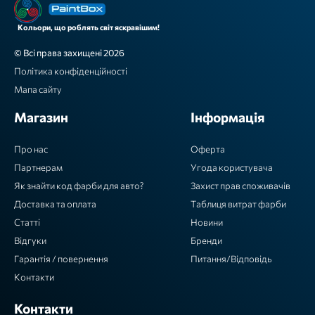
Кольори, що роблять світ яскравішим!
© Всі права захищені 2026
Політика конфіденційності
Мапа сайту
Магазин
Інформація
Про нас
Оферта
Партнерам
Угода користувача
Як знайти код фарби для авто?
Захист прав споживачів
Доставка та оплата
Таблиця витрат фарби
Статті
Новини
Відгуки
Бренди
Гарантія / повернення
Питання/Відповідь
Контакти
Контакти