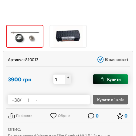
В наявності
Артикул:
810013
+
3900
грн
Купити
-
Купити
в 1 клік
0
0
Порівняти
Обране
ОПИС:
Ремкомплект Walcom для Slim Kombat HVLP 1.3 мм – це