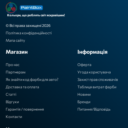
Кольори, що роблять світ яскравішим!
© Всі права захищені 2026
Політика конфіденційності
Мапа сайту
Магазин
Інформація
Про нас
Оферта
Партнерам
Угода користувача
Як знайти код фарби для авто?
Захист прав споживачів
Доставка та оплата
Таблиця витрат фарби
Статті
Новини
Відгуки
Бренди
Гарантія / повернення
Питання/Відповідь
Контакти