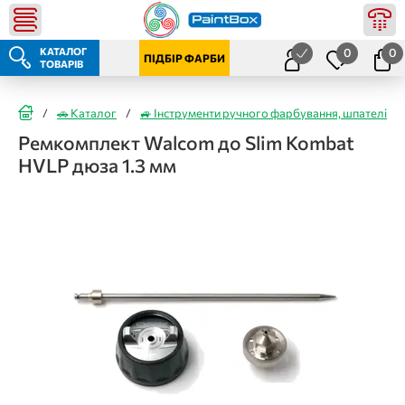
КАТАЛОГ
0
0
ПІДБІР ФАРБИ
ТОВАРІВ
/
🚗 Каталог
/
🚙 Інструменти ручного фарбування, шпателі
/
Ремкомплект Walcom до Slim Kombat
HVLP дюза 1.3 мм