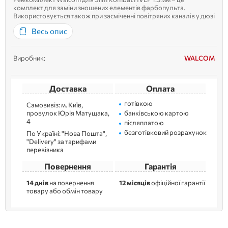
комплект для заміни зношених елементів фарбопульта.
Використовується також при засміченні повітряних каналів у дюзі
або голові фарбопульта. Містить голку-насадку-повітряний
Весь опис
ковпачок. Голка, насадка та повітряний ковпачок, необ...
Виробник:
WALCOM
Доставка
Оплата
готівкою
Самовивіз: м. Kиїв,
провулок Юрія Матущака,
банківською картою
4
післяплатою
безготівковий розрахунок
По Україні: "Нова Пошта",
"Delivery" за тарифами
перевізника
Повернення
Гарантія
14 днів
на повернення
12 місяців
офіційної гарантії
товару або обмін товару