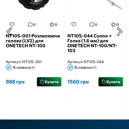
0
0
0
0
NT10S-001 Розпилююча
NT10S-044 Сопло +
голова (LV2) для
Голка (1.6 мм) для
ONETECH NT-100
ONETECH NT-100/NT-
103
Артикул:
NT10S-001
Артикул:
NT10S-044
В наявності
В наявності
988 грн
1560 грн
Купити
Купити